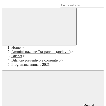
Campo di ricerca per le pagine del sito
Home
>
Amministrazione Trasparente (archivio)
>
Bilanci
>
Bilancio preventivo e consuntivo
>
Programma annuale 2021
Menu di