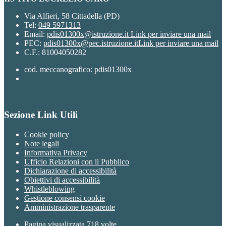
Via Alfieri, 58 Cittadella (PD)
Tel:
049 5971313
Email:
pdis01300x@istruzione.it
Link per inviare una mail
PEC:
pdis01300x@pec.istruzione.it
Link per inviare una mail
C.F.: 81004050282
cod. meccanografico: pdis01300x
Sezione Link Utili
Cookie policy
Note legali
Informativa Privacy
Ufficio Relazioni con il Pubblico
Dichiarazione di accessibilità
Obiettivi di accessibilità
Whistleblowing
Gestione consensi cookie
Amministrazione trasparente
Pagina visualizzata
718
volte