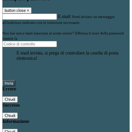
button close
×
E-mail
Verrà inviato un messaggio
all'indirizzo indicato con le istruzioni necessarie.
Non hai una e-mail associata al nome utente? Effettua il reset della password
tramite la
Login Spaggiari
E-mail inviata, si prega di controllare la casella di posta
elettronica!
Errore
Chiudi
Successo
Chiudi
Informazione
Chiudi