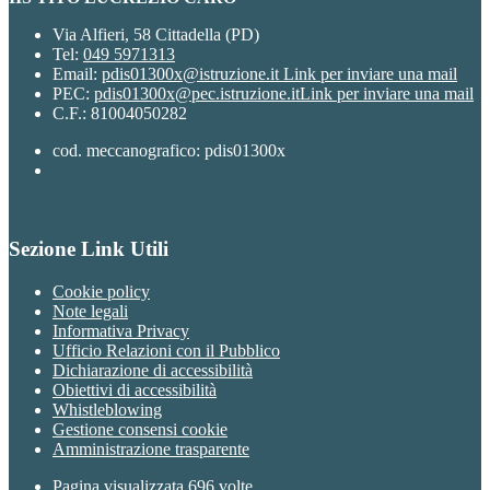
Via Alfieri, 58 Cittadella (PD)
Tel:
049 5971313
Email:
pdis01300x@istruzione.it
Link per inviare una mail
PEC:
pdis01300x@pec.istruzione.it
Link per inviare una mail
C.F.: 81004050282
cod. meccanografico: pdis01300x
Sezione Link Utili
Cookie policy
Note legali
Informativa Privacy
Ufficio Relazioni con il Pubblico
Dichiarazione di accessibilità
Obiettivi di accessibilità
Whistleblowing
Gestione consensi cookie
Amministrazione trasparente
Pagina visualizzata
696
volte