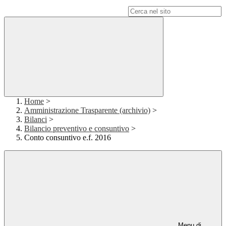
Campo di ricerca per le pagine del sito
Home
>
Amministrazione Trasparente (archivio)
>
Bilanci
>
Bilancio preventivo e consuntivo
>
Conto consuntivo e.f. 2016
Menu di