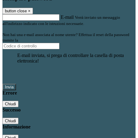
button close
×
E-mail
Verrà inviato un messaggio
all'indirizzo indicato con le istruzioni necessarie.
Non hai una e-mail associata al nome utente? Effettua il reset della password
tramite la
Login Spaggiari
E-mail inviata, si prega di controllare la casella di posta
elettronica!
Errore
Chiudi
Successo
Chiudi
Informazione
Chiudi