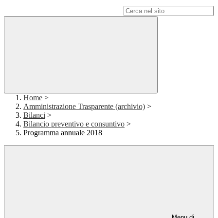
Campo di ricerca per le pagine del sito
Home
>
Amministrazione Trasparente (archivio)
>
Bilanci
>
Bilancio preventivo e consuntivo
>
Programma annuale 2018
Menu di