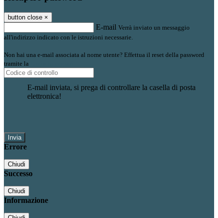
button close
×
E-mail
Verrà inviato un messaggio
all'indirizzo indicato con le istruzioni necessarie.
Non hai una e-mail associata al nome utente? Effettua il reset della password
tramite la
Login Spaggiari
E-mail inviata, si prega di controllare la casella di posta
elettronica!
Errore
Chiudi
Successo
Chiudi
Informazione
Chiudi