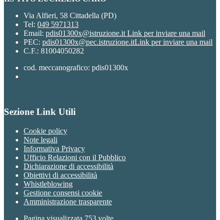
Via Alfieri, 58 Cittadella (PD)
Tel:
049 5971313
Email:
pdis01300x@istruzione.it
Link per inviare una mail
PEC:
pdis01300x@pec.istruzione.it
Link per inviare una mail
C.F.: 81004050282
cod. meccanografico: pdis01300x
Sezione Link Utili
Cookie policy
Note legali
Informativa Privacy
Ufficio Relazioni con il Pubblico
Dichiarazione di accessibilità
Obiettivi di accessibilità
Whistleblowing
Gestione consensi cookie
Amministrazione trasparente
Pagina visualizzata
753
volte