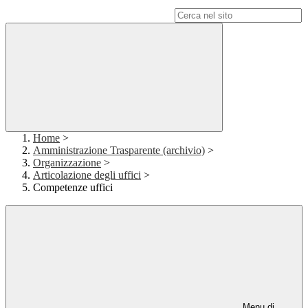
Campo di ricerca per le pagine del sito
Home
>
Amministrazione Trasparente (archivio)
>
Organizzazione
>
Articolazione degli uffici
>
Competenze uffici
Menu di