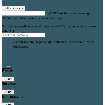
button close
×
E-mail
Verrà inviato un messaggio
all'indirizzo indicato con le istruzioni necessarie.
Non hai una e-mail associata al nome utente? Effettua il reset della password
tramite la
Login Spaggiari
E-mail inviata, si prega di controllare la casella di posta
elettronica!
Errore
Chiudi
Successo
Chiudi
Informazione
Chiudi