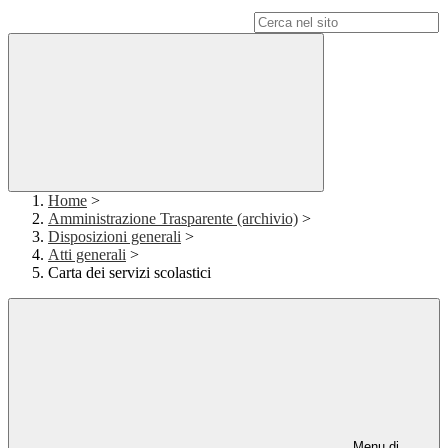
Campo di ricerca per le pagine del sito
Home
>
Amministrazione Trasparente (archivio)
>
Disposizioni generali
>
Atti generali
>
Carta dei servizi scolastici
Menu di