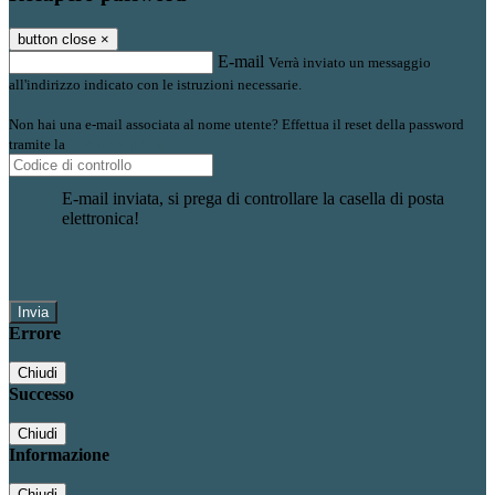
button close
×
E-mail
Verrà inviato un messaggio
all'indirizzo indicato con le istruzioni necessarie.
Non hai una e-mail associata al nome utente? Effettua il reset della password
tramite la
Login Spaggiari
E-mail inviata, si prega di controllare la casella di posta
elettronica!
Errore
Chiudi
Successo
Chiudi
Informazione
Chiudi