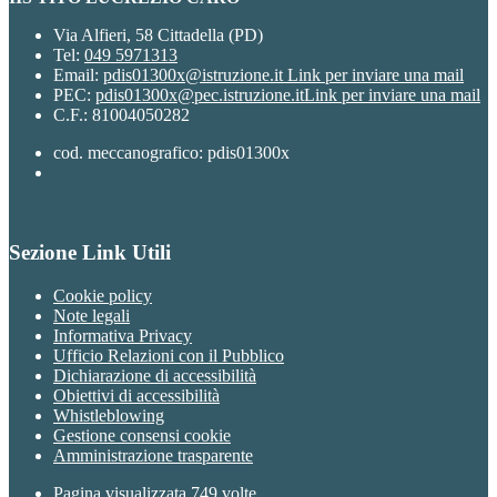
Via Alfieri, 58 Cittadella (PD)
Tel:
049 5971313
Email:
pdis01300x@istruzione.it
Link per inviare una mail
PEC:
pdis01300x@pec.istruzione.it
Link per inviare una mail
C.F.: 81004050282
cod. meccanografico: pdis01300x
Sezione Link Utili
Cookie policy
Note legali
Informativa Privacy
Ufficio Relazioni con il Pubblico
Dichiarazione di accessibilità
Obiettivi di accessibilità
Whistleblowing
Gestione consensi cookie
Amministrazione trasparente
Pagina visualizzata
749
volte