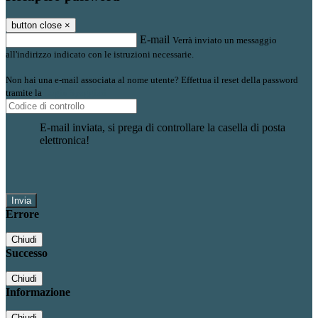
button close
×
E-mail
Verrà inviato un messaggio
all'indirizzo indicato con le istruzioni necessarie.
Non hai una e-mail associata al nome utente? Effettua il reset della password
tramite la
Login Spaggiari
E-mail inviata, si prega di controllare la casella di posta
elettronica!
Errore
Chiudi
Successo
Chiudi
Informazione
Chiudi