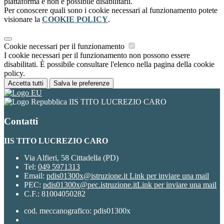
piattaforma e non è possibile disabilitarli.
Per conoscere quali sono i cookie necessari al funzionamento potete
visionare la
COOKIE POLICY
.
Cookie necessari per il funzionamento
I cookie necessari per il funzionamento non possono essere
disabilitati. È possibile consultare l'elenco nella pagina della cookie
policy.
Accetta tutti
Salva le preferenze
IIS TITO LUCREZIO CARO
Contatti
IIS TITO LUCREZIO CARO
Via Alfieri, 58 Cittadella (PD)
Tel:
049 5971313
Email:
pdis01300x@istruzione.it
Link per inviare una mail
PEC:
pdis01300x@pec.istruzione.it
Link per inviare una mail
C.F.: 81004050282
cod. meccanografico: pdis01300x