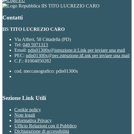
IIS TITO LUCREZIO CARO
Contatti
IIS TITO LUCREZIO CARO
Via Alfieri, 58 Cittadella (PD)
Tel:
049 5971313
Email:
pdis01300x@istruzione.it
Link per inviare una mail
PEC:
pdis01300x@pec.istruzione.it
Link per inviare una mail
C.F.: 81004050282
cod. meccanografico: pdis01300x
Sezione Link Utili
Cookie policy
Note legali
Informativa Privacy
Ufficio Relazioni con il Pubblico
Dichiarazione di accessibilità