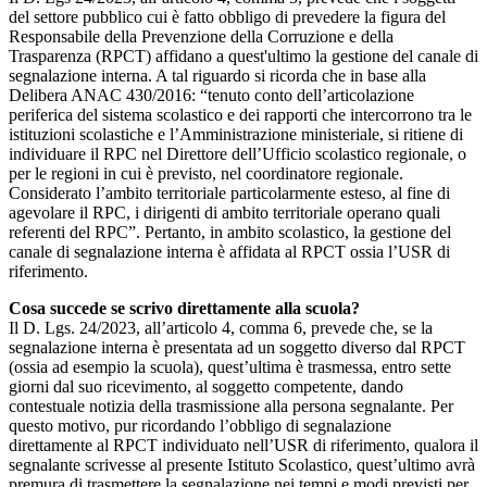
del settore pubblico cui è fatto obbligo di prevedere la figura del
Responsabile della Prevenzione della Corruzione e della
Trasparenza (RPCT) affidano a quest'ultimo la gestione del canale di
segnalazione interna. A tal riguardo si ricorda che in base alla
Delibera ANAC 430/2016: “tenuto conto dell’articolazione
periferica del sistema scolastico e dei rapporti che intercorrono tra le
istituzioni scolastiche e l’Amministrazione ministeriale, si ritiene di
individuare il RPC nel Direttore dell’Ufficio scolastico regionale, o
per le regioni in cui è previsto, nel coordinatore regionale.
Considerato l’ambito territoriale particolarmente esteso, al fine di
agevolare il RPC, i dirigenti di ambito territoriale operano quali
referenti del RPC”. Pertanto, in ambito scolastico, la gestione del
canale di segnalazione interna è affidata al RPCT ossia l’USR di
riferimento.
Cosa succede se scrivo direttamente alla scuola?
Il D. Lgs. 24/2023, all’articolo 4, comma 6, prevede che, se la
segnalazione interna è presentata ad un soggetto diverso dal RPCT
(ossia ad esempio la scuola), quest’ultima è trasmessa, entro sette
giorni dal suo ricevimento, al soggetto competente, dando
contestuale notizia della trasmissione alla persona segnalante. Per
questo motivo, pur ricordando l’obbligo di segnalazione
direttamente al RPCT individuato nell’USR di riferimento, qualora il
segnalante scrivesse al presente Istituto Scolastico, quest’ultimo avrà
premura di trasmettere la segnalazione nei tempi e modi previsti per