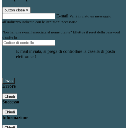
button close
×
E-mail
Verrà inviato un messaggio
all'indirizzo indicato con le istruzioni necessarie.
Non hai una e-mail associata al nome utente? Effettua il reset della password
tramite la
Login Spaggiari
E-mail inviata, si prega di controllare la casella di posta
elettronica!
Errore
Chiudi
Successo
Chiudi
Informazione
Chiudi