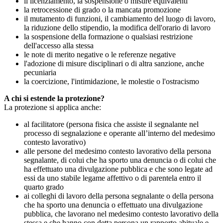
il licenziamento, la sospensione o misure equivalenti
la retrocessione di grado o la mancata promozione
il mutamento di funzioni, il cambiamento del luogo di lavoro,
la riduzione dello stipendio, la modifica dell'orario di lavoro
la sospensione della formazione o qualsiasi restrizione
dell'accesso alla stessa
le note di merito negative o le referenze negative
l'adozione di misure disciplinari o di altra sanzione, anche
pecuniaria
la coercizione, l'intimidazione, le molestie o l'ostracismo
A chi si estende la protezione?
La protezione si applica anche:
al facilitatore (persona fisica che assiste il segnalante nel
processo di segnalazione e operante all’interno del medesimo
contesto lavorativo)
alle persone del medesimo contesto lavorativo della persona
segnalante, di colui che ha sporto una denuncia o di colui che
ha effettuato una divulgazione pubblica e che sono legate ad
essi da uno stabile legame affettivo o di parentela entro il
quarto grado
ai colleghi di lavoro della persona segnalante o della persona
che ha sporto una denuncia o effettuato una divulgazione
pubblica, che lavorano nel medesimo contesto lavorativo della
stessa e che hanno con detta persona un rapporto abituale e