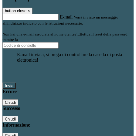
button close
×
E-mail
Verrà inviato un messaggio
all'indirizzo indicato con le istruzioni necessarie.
Non hai una e-mail associata al nome utente? Effettua il reset della password
tramite la
Login Spaggiari
E-mail inviata, si prega di controllare la casella di posta
elettronica!
Errore
Chiudi
Successo
Chiudi
Informazione
Chiudi