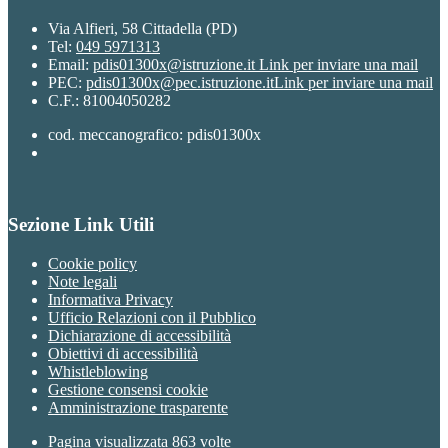
Via Alfieri, 58 Cittadella (PD)
Tel:
049 5971313
Email:
pdis01300x@istruzione.it
Link per inviare una mail
PEC:
pdis01300x@pec.istruzione.it
Link per inviare una mail
C.F.: 81004050282
cod. meccanografico: pdis01300x
Sezione Link Utili
Cookie policy
Note legali
Informativa Privacy
Ufficio Relazioni con il Pubblico
Dichiarazione di accessibilità
Obiettivi di accessibilità
Whistleblowing
Gestione consensi cookie
Amministrazione trasparente
Pagina visualizzata
863
volte