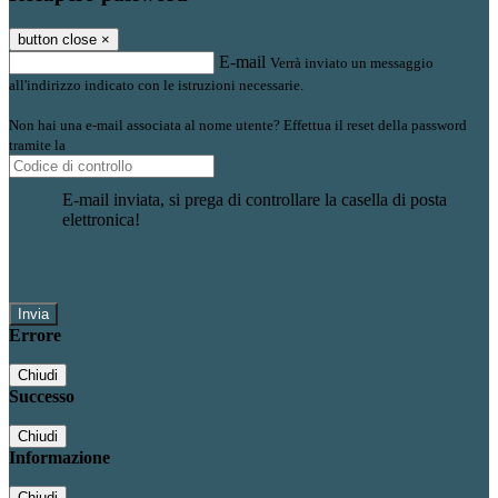
button close
×
E-mail
Verrà inviato un messaggio
all'indirizzo indicato con le istruzioni necessarie.
Non hai una e-mail associata al nome utente? Effettua il reset della password
tramite la
Login Spaggiari
E-mail inviata, si prega di controllare la casella di posta
elettronica!
Errore
Chiudi
Successo
Chiudi
Informazione
Chiudi