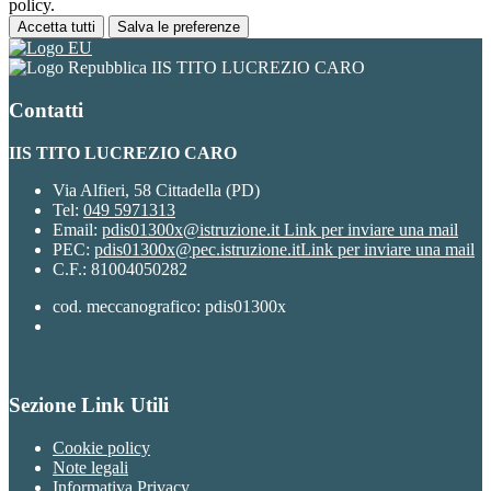
policy.
Accetta tutti
Salva le preferenze
IIS TITO LUCREZIO CARO
Contatti
IIS TITO LUCREZIO CARO
Via Alfieri, 58 Cittadella (PD)
Tel:
049 5971313
Email:
pdis01300x@istruzione.it
Link per inviare una mail
PEC:
pdis01300x@pec.istruzione.it
Link per inviare una mail
C.F.: 81004050282
cod. meccanografico: pdis01300x
Sezione Link Utili
Cookie policy
Note legali
Informativa Privacy