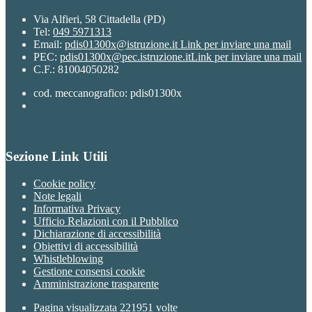
Via Alfieri, 58 Cittadella (PD)
Tel:
049 5971313
Email:
pdis01300x@istruzione.it
Link per inviare una mail
PEC:
pdis01300x@pec.istruzione.it
Link per inviare una mail
C.F.: 81004050282
cod. meccanografico: pdis01300x
Sezione Link Utili
Cookie policy
Note legali
Informativa Privacy
Ufficio Relazioni con il Pubblico
Dichiarazione di accessibilità
Obiettivi di accessibilità
Whistleblowing
Gestione consensi cookie
Amministrazione trasparente
Pagina visualizzata
221951
volte