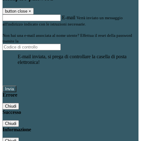
button close
×
E-mail
Verrà inviato un messaggio
all'indirizzo indicato con le istruzioni necessarie.
Non hai una e-mail associata al nome utente? Effettua il reset della password
tramite la
Login Spaggiari
E-mail inviata, si prega di controllare la casella di posta
elettronica!
Errore
Chiudi
Successo
Chiudi
Informazione
Chiudi