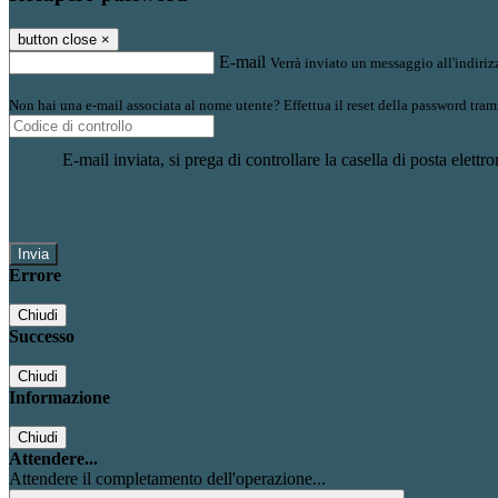
button close
×
E-mail
Verrà inviato un messaggio all'indirizz
Non hai una e-mail associata al nome utente? Effettua il reset della password tram
E-mail inviata, si prega di controllare la casella di posta elettro
Errore
Chiudi
Successo
Chiudi
Informazione
Chiudi
Attendere...
Attendere il completamento dell'operazione...