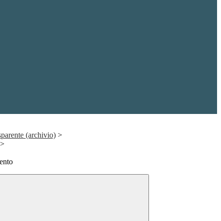
parente (archivio)
>
>
ento