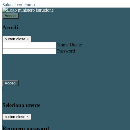
Salta al contenuto
Accedi
Accedi
button close
×
Nome Utente
Password
Password dimenticata?
-
Entra con SPID
Entra con CIE
Seleziona utente
button close
×
Recupero password