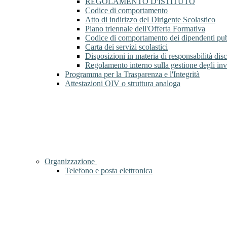
REGOLAMENTO D'ISTITUTO
Codice di comportamento
Atto di indirizzo del Dirigente Scolastico
Piano triennale dell'Offerta Formativa
Codice di comportamento dei dipendenti pub
Carta dei servizi scolastici
Disposizioni in materia di responsabilità di
Regolamento interno sulla gestione degli inv
Programma per la Trasparenza e l'Integrità
Attestazioni OIV o struttura analoga
Organizzazione
Telefono e posta elettronica