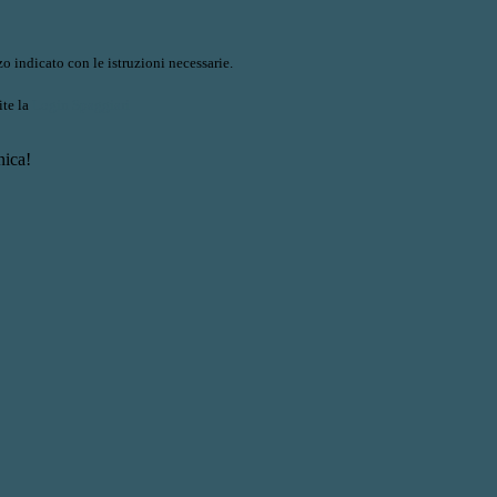
o indicato con le istruzioni necessarie.
ite la
Login Spaggiari
nica!