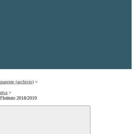
parente (archivio)
>
ativa
>
d'Istituto 2018/2019