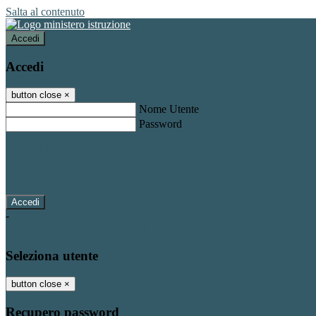
Salta al contenuto
Accedi
Accedi
button close
×
Nome Utente
Password
Password dimenticata?
-
Entra con SPID
Entra con CIE
Seleziona utente
button close
×
Recupero password