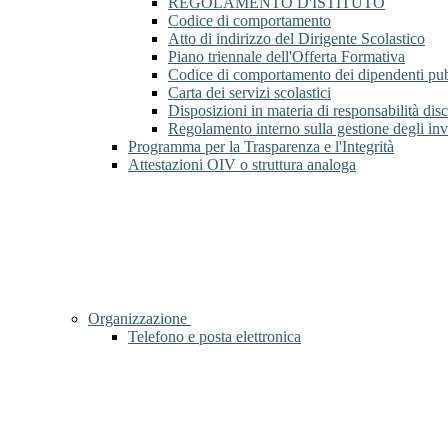
REGOLAMENTO D'ISTITUTO
Codice di comportamento
Atto di indirizzo del Dirigente Scolastico
Piano triennale dell'Offerta Formativa
Codice di comportamento dei dipendenti pub
Carta dei servizi scolastici
Disposizioni in materia di responsabilità di
Regolamento interno sulla gestione degli inv
Programma per la Trasparenza e l'Integrità
Attestazioni OIV o struttura analoga
Organizzazione
Telefono e posta elettronica