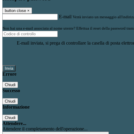
button close
×
E-mail
Verrà inviato un messaggio all'indirizz
Non hai una e-mail associata al nome utente? Effettua il reset della password tram
E-mail inviata, si prega di controllare la casella di posta elettro
Errore
Chiudi
Successo
Chiudi
Informazione
Chiudi
Attendere...
Attendere il completamento dell'operazione...