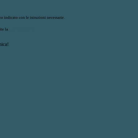
o indicato con le istruzioni necessarie.
ite la
Login Spaggiari
nica!