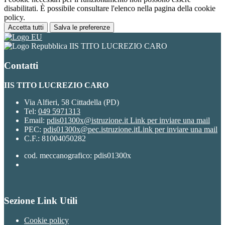
disabilitati. È possibile consultare l'elenco nella pagina della cookie
policy.
Accetta tutti
Salva le preferenze
IIS TITO LUCREZIO CARO
Contatti
IIS TITO LUCREZIO CARO
Via Alfieri, 58 Cittadella (PD)
Tel:
049 5971313
Email:
pdis01300x@istruzione.it
Link per inviare una mail
PEC:
pdis01300x@pec.istruzione.it
Link per inviare una mail
C.F.: 81004050282
cod. meccanografico: pdis01300x
Sezione Link Utili
Cookie policy