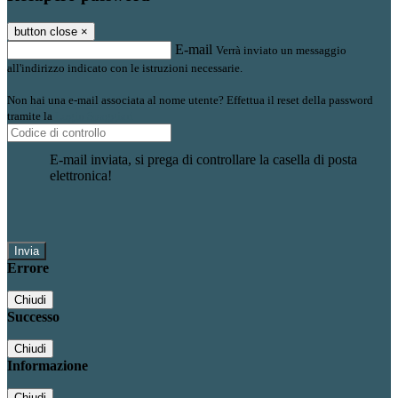
button close
×
E-mail
Verrà inviato un messaggio
all'indirizzo indicato con le istruzioni necessarie.
Non hai una e-mail associata al nome utente? Effettua il reset della password
tramite la
Login Spaggiari
E-mail inviata, si prega di controllare la casella di posta
elettronica!
Errore
Chiudi
Successo
Chiudi
Informazione
Chiudi