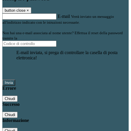
button close
×
E-mail
Verrà inviato un messaggio
all'indirizzo indicato con le istruzioni necessarie.
Non hai una e-mail associata al nome utente? Effettua il reset della password
tramite la
Login Spaggiari
E-mail inviata, si prega di controllare la casella di posta
elettronica!
Errore
Chiudi
Successo
Chiudi
Informazione
Chiudi