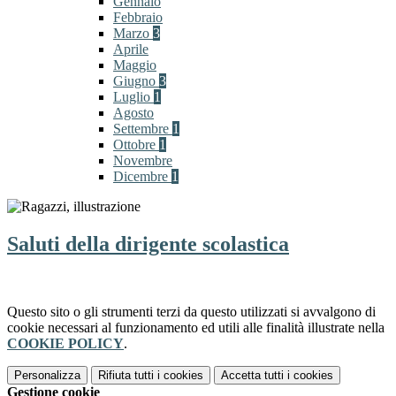
Gennaio
Febbraio
Marzo
3
Aprile
Maggio
Giugno
3
Luglio
1
Agosto
Settembre
1
Ottobre
1
Novembre
Dicembre
1
Saluti della dirigente scolastica
Questo sito o gli strumenti terzi da questo utilizzati si avvalgono di
cookie necessari al funzionamento ed utili alle finalità illustrate nella
COOKIE POLICY
.
Personalizza
Rifiuta tutti
i cookies
Accetta tutti
i cookies
Gestione cookie