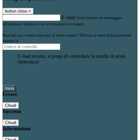
button close
×
E-mail
Verrà inviato un messaggio
all'indirizzo indicato con le istruzioni necessarie.
Non hai una e-mail associata al nome utente? Effettua il reset della password
tramite la
Login Spaggiari
E-mail inviata, si prega di controllare la casella di posta
elettronica!
Errore
Chiudi
Successo
Chiudi
Informazione
Chiudi