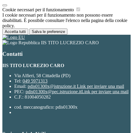
Cookie necessari per il funzionamento
I cookie necessari per il funzionamento non possono essere
disabilitati. È possibile consultare l'elenco nella pagina della cookie
policy.
Accetta tutti
Salva le preferenze
IIS TITO LUCREZIO CARO
Contatti
IIS TITO LUCREZIO CARO
Via Alfieri, 58 Cittadella (PD)
Tel:
049 5971313
Email:
pdis01300x@istruzione.it
Link per inviare una mail
PEC:
pdis01300x@pec.istruzione.it
Link per inviare una mail
C.F.: 81004050282
cod. meccanografico: pdis01300x