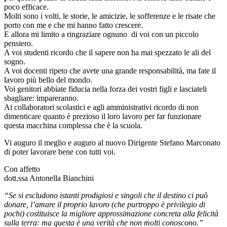
poco efficace.
Molti sono i volti, le storie, le amicizie, le sofferenze e le risate che
porto con me e che mi hanno fatto crescere.
E allora mi limito a ringraziare ognuno di voi con un piccolo
pensiero.
A voi studenti ricordo che il sapere non ha mai spezzato le ali del
sogno.
A voi docenti ripeto che avete una grande responsabilità, ma fate il
lavoro più bello del mondo.
Voi genitori abbiate fiducia nella forza dei vostri figli e lasciateli
sbagliare: impareranno.
Ai collaboratori scolastici e agli amministrativi ricordo di non
dimenticare quanto è prezioso il loro lavoro per far funzionare
questa macchina complessa che è la scuola.
Vi auguro il meglio e auguro al nuovo Dirigente Stefano Marconato
di poter lavorare bene con tutti voi.
Con affetto
dott.ssa Antonella Bianchini
“Se si escludono istanti prodigiosi e singoli che il destino ci può
donare, l’amare il proprio lavoro (che purtroppo è privilegio di
pochi) costituisce la migliore approssimazione concreta alla felicità
sulla terra: ma questa è una verità che non molti conoscono.”