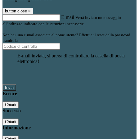
button close
×
E-mail
Verrà inviato un messaggio
all'indirizzo indicato con le istruzioni necessarie.
Non hai una e-mail associata al nome utente? Effettua il reset della password
tramite la
Login Spaggiari
E-mail inviata, si prega di controllare la casella di posta
elettronica!
Errore
Chiudi
Successo
Chiudi
Informazione
Chiudi