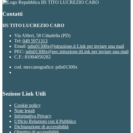
IIS TITO LUCREZIO CARO
Contatti
IIS TITO LUCREZIO CARO
Via Alfieri, 58 Cittadella (PD)
Tel:
049 5971313
Email:
pdis01300x@istruzione.it
Link per inviare una mail
PEC:
pdis01300x@pec.istruzione.it
Link per inviare una mail
C.F.: 81004050282
cod. meccanografico: pdis01300x
Sezione Link Utili
Cookie policy
Note legali
Informativa Privacy
Ufficio Relazioni con il Pubblico
Dichiarazione di accessibilità
Obiettivi di accessibilità