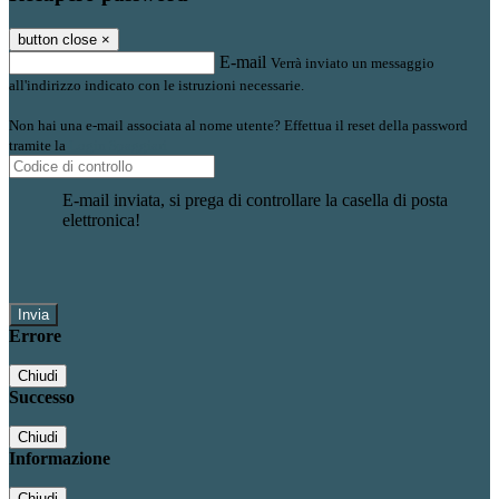
button close
×
E-mail
Verrà inviato un messaggio
all'indirizzo indicato con le istruzioni necessarie.
Non hai una e-mail associata al nome utente? Effettua il reset della password
tramite la
Login Spaggiari
E-mail inviata, si prega di controllare la casella di posta
elettronica!
Errore
Chiudi
Successo
Chiudi
Informazione
Chiudi