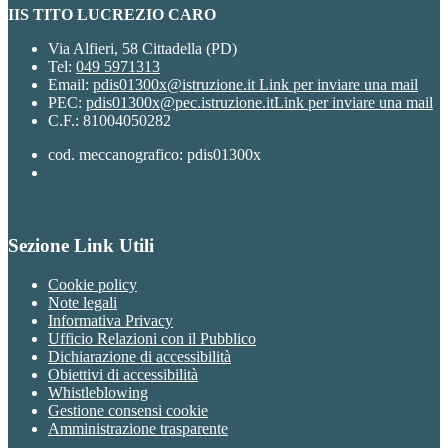
IIS TITO LUCREZIO CARO
Via Alfieri, 58 Cittadella (PD)
Tel:
049 5971313
Email:
pdis01300x@istruzione.it
Link per inviare una mail
PEC:
pdis01300x@pec.istruzione.it
Link per inviare una mail
C.F.: 81004050282
cod. meccanografico: pdis01300x
Sezione Link Utili
Cookie policy
Note legali
Informativa Privacy
Ufficio Relazioni con il Pubblico
Dichiarazione di accessibilità
Obiettivi di accessibilità
Whistleblowing
Gestione consensi cookie
Amministrazione trasparente