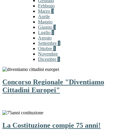
Gennaio
Febbraio
Marzo
3
Aprile
Maggio
Giugno
3
Luglio
1
Agosto
Settembre
1
Ottobre
1
Novembre
Dicembre
1
Concorso Regionale "Diventiamo
Cittadini Europei"
La Costituzione compie 75 anni!