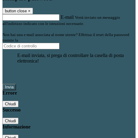
button close
×
E-mail
Verrà inviato un messaggio
all'indirizzo indicato con le istruzioni necessarie.
Non hai una e-mail associata al nome utente? Effettua il reset della password
tramite la
Login Spaggiari
E-mail inviata, si prega di controllare la casella di posta
elettronica!
Errore
Chiudi
Successo
Chiudi
Informazione
Chiudi