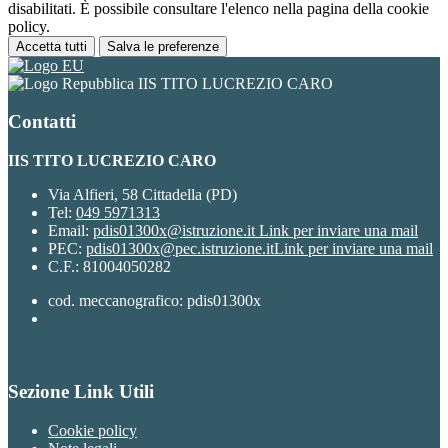
disabilitati. È possibile consultare l'elenco nella pagina della cookie
policy.
Accetta tutti
Salva le preferenze
IIS TITO LUCREZIO CARO
Contatti
IIS TITO LUCREZIO CARO
Via Alfieri, 58 Cittadella (PD)
Tel:
049 5971313
Email:
pdis01300x@istruzione.it
Link per inviare una mail
PEC:
pdis01300x@pec.istruzione.it
Link per inviare una mail
C.F.: 81004050282
cod. meccanografico: pdis01300x
Sezione Link Utili
Cookie policy