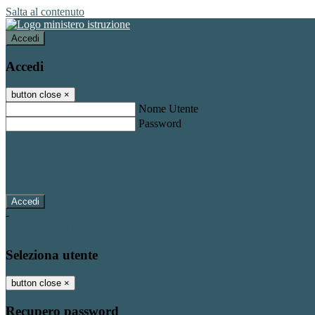
Salta al contenuto
Accedi
Accedi
button close
×
Nome Utente
Password
Password dimenticata?
-
Entra con SPID
Entra con CIE
Seleziona utente
button close
×
Recupero password