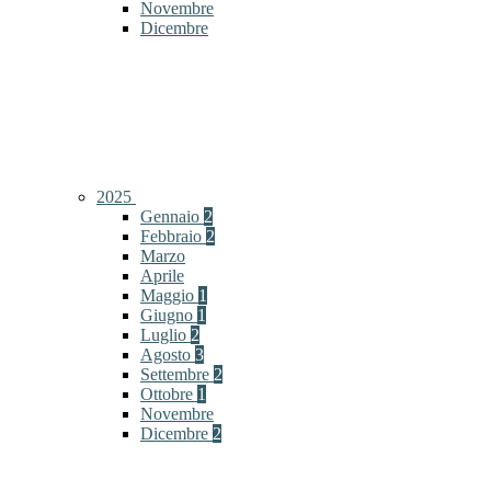
Novembre
Dicembre
2025
Gennaio
2
Febbraio
2
Marzo
Aprile
Maggio
1
Giugno
1
Luglio
2
Agosto
3
Settembre
2
Ottobre
1
Novembre
Dicembre
2