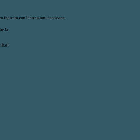
o indicato con le istruzioni necessarie.
ite la
Login Spaggiari
nica!