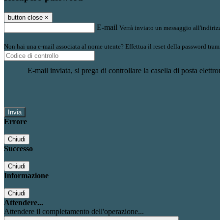
button close
×
E-mail
Verrà inviato un messaggio all'indirizz
Non hai una e-mail associata al nome utente? Effettua il reset della password tram
E-mail inviata, si prega di controllare la casella di posta elettro
Errore
Chiudi
Successo
Chiudi
Informazione
Chiudi
Attendere...
Attendere il completamento dell'operazione...