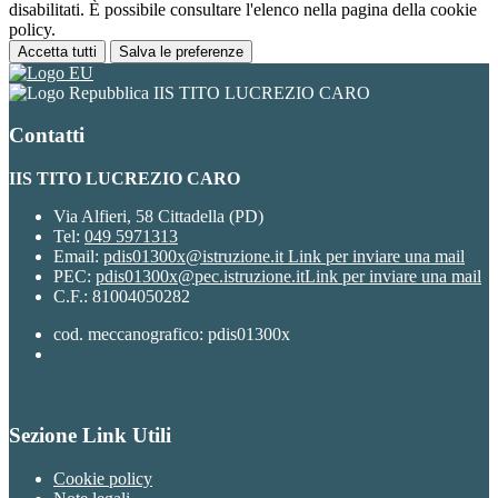
disabilitati. È possibile consultare l'elenco nella pagina della cookie
policy.
Accetta tutti
Salva le preferenze
IIS TITO LUCREZIO CARO
Contatti
IIS TITO LUCREZIO CARO
Via Alfieri, 58 Cittadella (PD)
Tel:
049 5971313
Email:
pdis01300x@istruzione.it
Link per inviare una mail
PEC:
pdis01300x@pec.istruzione.it
Link per inviare una mail
C.F.: 81004050282
cod. meccanografico: pdis01300x
Sezione Link Utili
Cookie policy