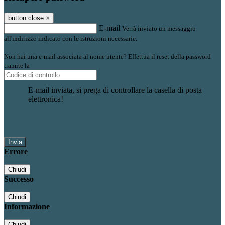
button close
×
E-mail
Verrà inviato un messaggio
all'indirizzo indicato con le istruzioni necessarie.
Non hai una e-mail associata al nome utente? Effettua il reset della password
tramite la
Login Spaggiari
E-mail inviata, si prega di controllare la casella di posta
elettronica!
Errore
Chiudi
Successo
Chiudi
Informazione
Chiudi