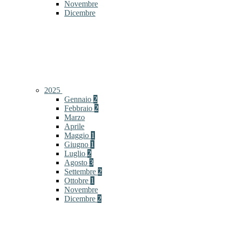
Novembre
Dicembre
2025
Gennaio
2
Febbraio
2
Marzo
Aprile
Maggio
1
Giugno
1
Luglio
2
Agosto
3
Settembre
2
Ottobre
1
Novembre
Dicembre
2