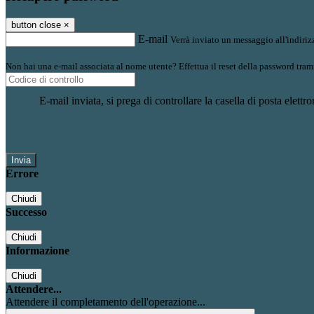
button close
×
E-mail
Verrà inviato un messaggio all'indirizz
Non hai una e-mail associata al nome utente? Effettua il reset della password tram
E-mail inviata, si prega di controllare la casella di posta elettro
Errore
Chiudi
Successo
Chiudi
Informazione
Chiudi
Attendere...
Attendere il completamento dell'operazione...