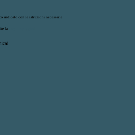
o indicato con le istruzioni necessarie.
ite la
Login Spaggiari
nica!