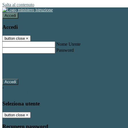
Salta al contenuto
Accedi
Accedi
button close
×
Nome Utente
Password
Password dimenticata?
-
Entra con SPID
Entra con CIE
Seleziona utente
button close
×
Recupero password