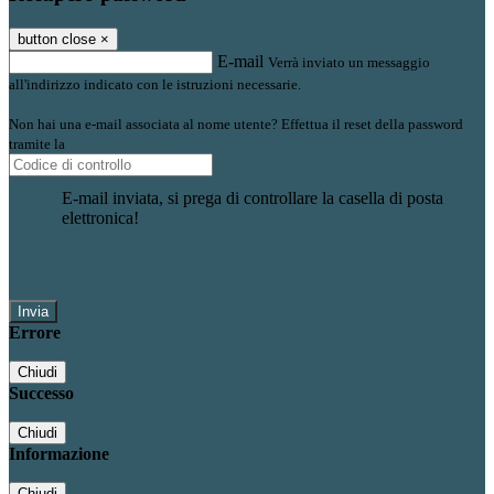
button close
×
E-mail
Verrà inviato un messaggio
all'indirizzo indicato con le istruzioni necessarie.
Non hai una e-mail associata al nome utente? Effettua il reset della password
tramite la
Login Spaggiari
E-mail inviata, si prega di controllare la casella di posta
elettronica!
Errore
Chiudi
Successo
Chiudi
Informazione
Chiudi