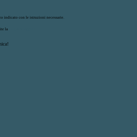
o indicato con le istruzioni necessarie.
ite la
Login Spaggiari
nica!