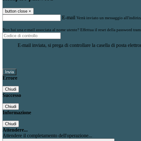
button close
×
E-mail
Verrà inviato un messaggio all'indirizz
Non hai una e-mail associata al nome utente? Effettua il reset della password tram
E-mail inviata, si prega di controllare la casella di posta elettro
Errore
Chiudi
Successo
Chiudi
Informazione
Chiudi
Attendere...
Attendere il completamento dell'operazione...