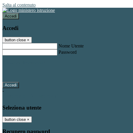
Salta al contenuto
Accedi
Accedi
button close
×
Nome Utente
Password
Password dimenticata?
-
Entra con SPID
Entra con CIE
Seleziona utente
button close
×
Recupero password