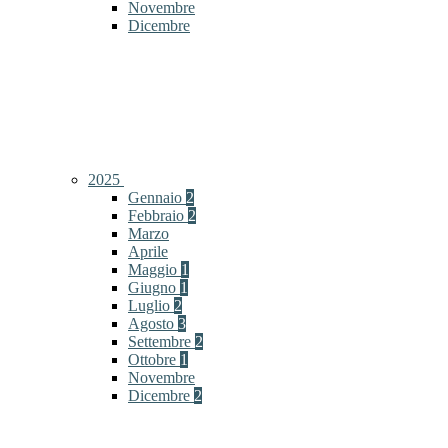
Novembre
Dicembre
2025
Gennaio
2
Febbraio
2
Marzo
Aprile
Maggio
1
Giugno
1
Luglio
2
Agosto
3
Settembre
2
Ottobre
1
Novembre
Dicembre
2