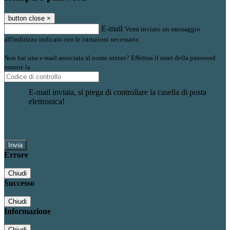
button close
×
E-mail
Verrà inviato un messaggio
all'indirizzo indicato con le istruzioni necessarie.
Non hai una e-mail associata al nome utente? Effettua il reset della password
tramite la
Login Spaggiari
E-mail inviata, si prega di controllare la casella di posta
elettronica!
Errore
Chiudi
Successo
Chiudi
Informazione
Chiudi