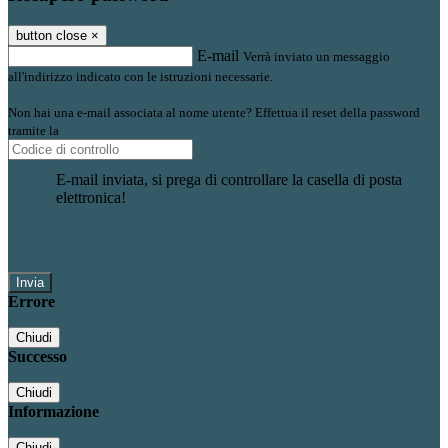
button close
×
E-mail
Verrà inviato un messaggio
all'indirizzo indicato con le istruzioni necessarie.
Non hai una e-mail associata al nome utente? Effettua il reset della password
tramite la
Login Spaggiari
E-mail inviata, si prega di controllare la casella di posta
elettronica!
Errore
Chiudi
Successo
Chiudi
Informazione
Chiudi