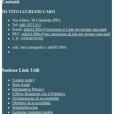
Contatti
IIS TITO LUCREZIO CARO
Via Alfieri, 58 Cittadella (PD)
Tel:
049 5971313
Email:
pdis01300x@istruzione.it
Link per inviare una mail
PEC:
pdis01300x@pec.istruzione.it
Link per inviare una mail
C.F.: 81004050282
cod. meccanografico: pdis01300x
Sezione Link Utili
Cookie policy
Note legali
Informativa Privacy
Ufficio Relazioni con il Pubblico
Dichiarazione di accessibilità
Obiettivi di accessibilità
Whistleblowing
Gestione consensi cookie