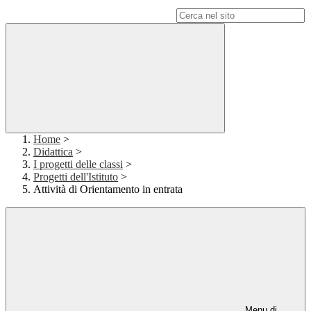
Campo di ricerca per le pagine del sito
Home
>
Didattica
>
I progetti delle classi
>
Progetti dell'Istituto
>
Attività di Orientamento in entrata
Menu di