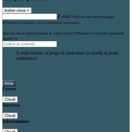
button close
×
E-mail
Verrà inviato un messaggio
all'indirizzo indicato con le istruzioni necessarie.
Non hai una e-mail associata al nome utente? Effettua il reset della password
tramite la
Login Spaggiari
E-mail inviata, si prega di controllare la casella di posta
elettronica!
Errore
Chiudi
Successo
Chiudi
Informazione
Chiudi