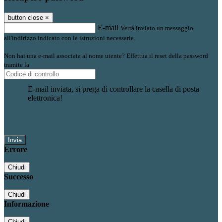
button close
×
E-mail
Verrà inviato un messaggio
all'indirizzo indicato con le istruzioni necessarie.
Non hai una e-mail associata al nome utente? Effettua il reset della password
tramite la
Login Spaggiari
E-mail inviata, si prega di controllare la casella di posta
elettronica!
Errore
Chiudi
Successo
Chiudi
Informazione
Chiudi