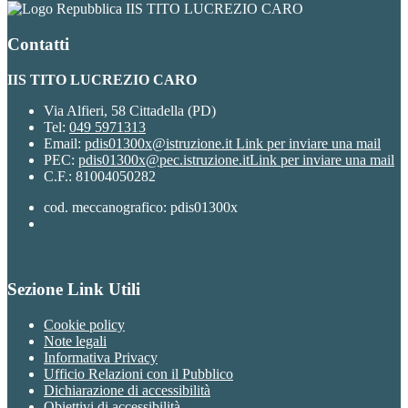
IIS TITO LUCREZIO CARO
Contatti
IIS TITO LUCREZIO CARO
Via Alfieri, 58 Cittadella (PD)
Tel:
049 5971313
Email:
pdis01300x@istruzione.it
Link per inviare una mail
PEC:
pdis01300x@pec.istruzione.it
Link per inviare una mail
C.F.: 81004050282
cod. meccanografico: pdis01300x
Sezione Link Utili
Cookie policy
Note legali
Informativa Privacy
Ufficio Relazioni con il Pubblico
Dichiarazione di accessibilità
Obiettivi di accessibilità