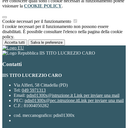
Per conoscere quali sono i cookie necessari al funzionamento potete
visionare la
COOKIE POLICY
.
Cookie necessari per il funzionamento
I cookie necessari per il funzionamento non possono essere
disabilitati. È possibile consultare l'elenco nella pagina della cookie
policy.
Accetta tutti
Salva le preferenze
IIS TITO LUCREZIO CARO
Contatti
IIS TITO LUCREZIO CARO
Via Alfieri, 58 Cittadella (PD)
Tel:
049 5971313
Email:
pdis01300x@istruzione.it
Link per inviare una mail
PEC:
pdis01300x@pec.istruzione.it
Link per inviare una mail
C.F.: 81004050282
cod. meccanografico: pdis01300x