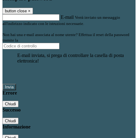
button close
×
E-mail
Verrà inviato un messaggio
all'indirizzo indicato con le istruzioni necessarie.
Non hai una e-mail associata al nome utente? Effettua il reset della password
tramite la
Login Spaggiari
E-mail inviata, si prega di controllare la casella di posta
elettronica!
Errore
Chiudi
Successo
Chiudi
Informazione
Chiudi