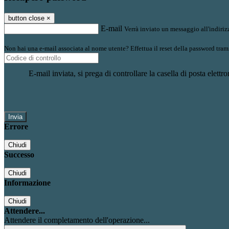
button close
×
E-mail
Verrà inviato un messaggio all'indirizz
Non hai una e-mail associata al nome utente? Effettua il reset della password tram
E-mail inviata, si prega di controllare la casella di posta elettro
Errore
Chiudi
Successo
Chiudi
Informazione
Chiudi
Attendere...
Attendere il completamento dell'operazione...