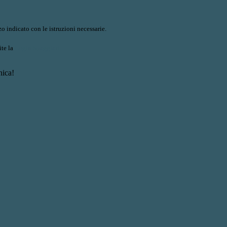
o indicato con le istruzioni necessarie.
ite la
Login Spaggiari
nica!