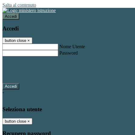
Salta al contenuto
Accedi
Accedi
button close
×
Nome Utente
Password
Password dimenticata?
-
Entra con SPID
Entra con CIE
Seleziona utente
button close
×
Recupero password