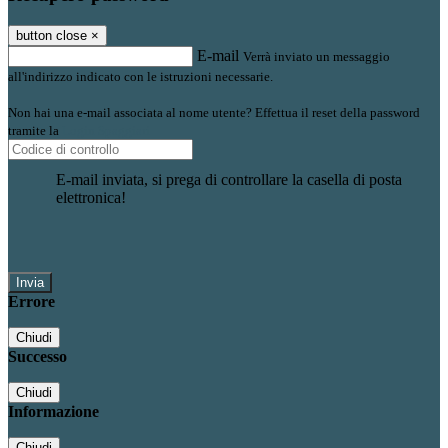
button close
×
E-mail
Verrà inviato un messaggio
all'indirizzo indicato con le istruzioni necessarie.
Non hai una e-mail associata al nome utente? Effettua il reset della password
tramite la
Login Spaggiari
E-mail inviata, si prega di controllare la casella di posta
elettronica!
Errore
Chiudi
Successo
Chiudi
Informazione
Chiudi