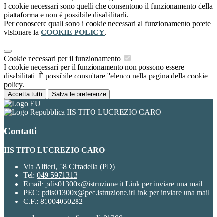
I cookie necessari sono quelli che consentono il funzionamento della
piattaforma e non è possibile disabilitarli.
Per conoscere quali sono i cookie necessari al funzionamento potete
visionare la
COOKIE POLICY
.
Cookie necessari per il funzionamento
I cookie necessari per il funzionamento non possono essere
disabilitati. È possibile consultare l'elenco nella pagina della cookie
policy.
Accetta tutti
Salva le preferenze
IIS TITO LUCREZIO CARO
Contatti
IIS TITO LUCREZIO CARO
Via Alfieri, 58 Cittadella (PD)
Tel:
049 5971313
Email:
pdis01300x@istruzione.it
Link per inviare una mail
PEC:
pdis01300x@pec.istruzione.it
Link per inviare una mail
C.F.: 81004050282