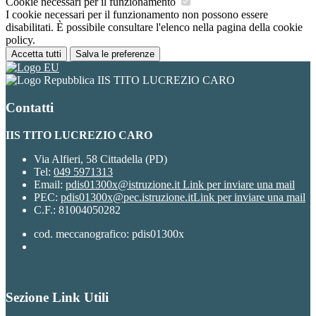
Cookie necessari per il funzionamento
I cookie necessari per il funzionamento non possono essere
disabilitati. È possibile consultare l'elenco nella pagina della cookie
policy.
Accetta tutti
Salva le preferenze
IIS TITO LUCREZIO CARO
Contatti
IIS TITO LUCREZIO CARO
Via Alfieri, 58 Cittadella (PD)
Tel:
049 5971313
Email:
pdis01300x@istruzione.it
Link per inviare una mail
PEC:
pdis01300x@pec.istruzione.it
Link per inviare una mail
C.F.: 81004050282
cod. meccanografico: pdis01300x
Sezione Link Utili