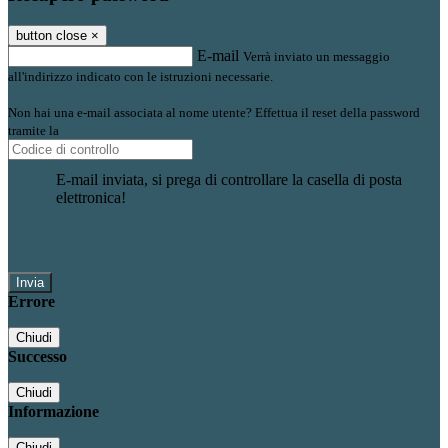
button close
×
E-mail
Verrà inviato un messaggio
all'indirizzo indicato con le istruzioni necessarie.
Non hai una e-mail associata al nome utente? Effettua il reset della password
tramite la
Login Spaggiari
E-mail inviata, si prega di controllare la casella di posta
elettronica!
Errore
Chiudi
Successo
Chiudi
Informazione
Chiudi