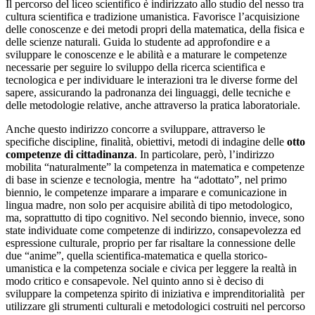
Il percorso del liceo scientifico è indirizzato allo studio del nesso tra
cultura scientifica e tradizione umanistica. Favorisce l’acquisizione
delle conoscenze e dei metodi propri della matematica, della fisica e
delle scienze naturali. Guida lo studente ad approfondire e a
sviluppare le conoscenze e le abilità e a maturare le competenze
necessarie per seguire lo sviluppo della ricerca scientifica e
tecnologica e per individuare le interazioni tra le diverse forme del
sapere, assicurando la padronanza dei linguaggi, delle tecniche e
delle metodologie relative, anche attraverso la pratica laboratoriale.
Anche questo indirizzo concorre a sviluppare, attraverso le
specifiche discipline, finalità, obiettivi, metodi di indagine delle
otto
competenze di cittadinanza
. In particolare, però, l’indirizzo
mobilita “naturalmente” la competenza in matematica e competenze
di base in scienze e tecnologia, mentre ha “adottato”, nel primo
biennio, le competenze imparare a imparare e comunicazione in
lingua madre, non solo per acquisire abilità di tipo metodologico,
ma, soprattutto di tipo cognitivo. Nel secondo biennio, invece, sono
state individuate come competenze di indirizzo, consapevolezza ed
espressione culturale, proprio per far risaltare la connessione delle
due “anime”, quella scientifica-matematica e quella storico-
umanistica e la competenza sociale e civica per leggere la realtà in
modo critico e consapevole. Nel quinto anno si è deciso di
sviluppare la competenza spirito di iniziativa e imprenditorialità per
utilizzare gli strumenti culturali e metodologici costruiti nel percorso