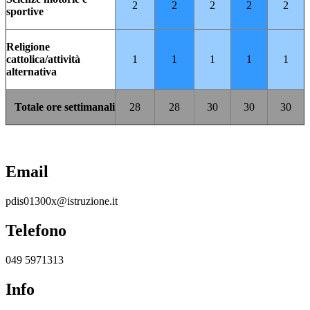
2
2
2
2
2
sportive
Religione
cattolica/attività
1
1
1
1
1
alternativa
Totale ore settimanali
28
28
30
30
30
Email
pdis01300x@istruzione.it
Telefono
049 5971313
Info