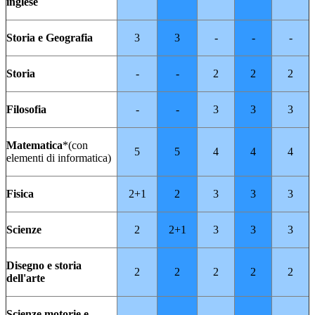
inglese
Storia e Geografia
3
3
-
-
-
Storia
-
-
2
2
2
Filosofia
-
-
3
3
3
Matematica
*(con
5
5
4
4
4
elementi di informatica)
Fisica
2+1
2
3
3
3
Scienze
2
2+1
3
3
3
Disegno e storia
2
2
2
2
2
dell'arte
Scienze motorie e