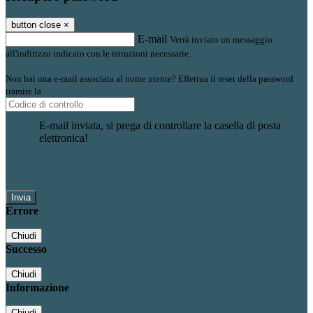
button close
×
E-mail
Verrà inviato un messaggio
all'indirizzo indicato con le istruzioni necessarie.
Non hai una e-mail associata al nome utente? Effettua il reset della password
tramite la
Login Spaggiari
E-mail inviata, si prega di controllare la casella di posta
elettronica!
Errore
Chiudi
Successo
Chiudi
Informazione
Chiudi