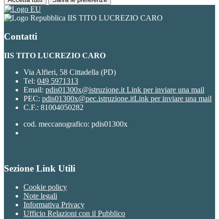
IIS TITO LUCREZIO CARO
Contatti
IIS TITO LUCREZIO CARO
Via Alfieri, 58 Cittadella (PD)
Tel:
049 5971313
Email:
pdis01300x@istruzione.it
Link per inviare una mail
PEC:
pdis01300x@pec.istruzione.it
Link per inviare una mail
C.F.: 81004050282
cod. meccanografico: pdis01300x
Sezione Link Utili
Cookie policy
Note legali
Informativa Privacy
Ufficio Relazioni con il Pubblico