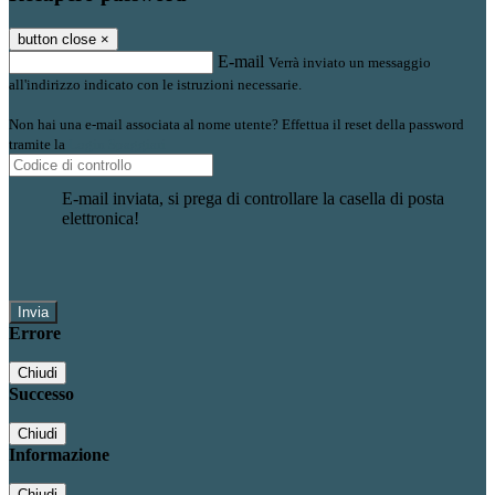
button close
×
E-mail
Verrà inviato un messaggio
all'indirizzo indicato con le istruzioni necessarie.
Non hai una e-mail associata al nome utente? Effettua il reset della password
tramite la
Login Spaggiari
E-mail inviata, si prega di controllare la casella di posta
elettronica!
Errore
Chiudi
Successo
Chiudi
Informazione
Chiudi