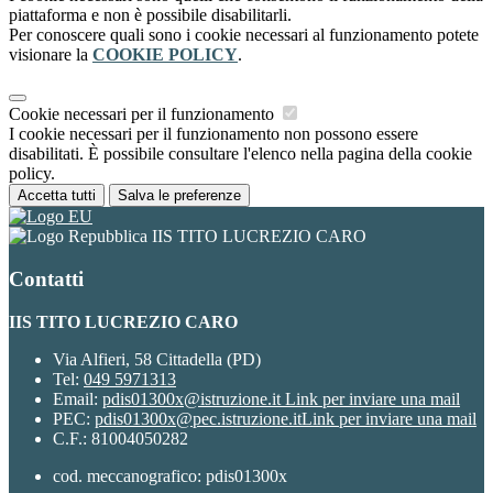
piattaforma e non è possibile disabilitarli.
Per conoscere quali sono i cookie necessari al funzionamento potete
visionare la
COOKIE POLICY
.
Cookie necessari per il funzionamento
I cookie necessari per il funzionamento non possono essere
disabilitati. È possibile consultare l'elenco nella pagina della cookie
policy.
Accetta tutti
Salva le preferenze
IIS TITO LUCREZIO CARO
Contatti
IIS TITO LUCREZIO CARO
Via Alfieri, 58 Cittadella (PD)
Tel:
049 5971313
Email:
pdis01300x@istruzione.it
Link per inviare una mail
PEC:
pdis01300x@pec.istruzione.it
Link per inviare una mail
C.F.: 81004050282
cod. meccanografico: pdis01300x