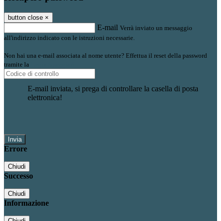
button close
×
E-mail
Verrà inviato un messaggio
all'indirizzo indicato con le istruzioni necessarie.
Non hai una e-mail associata al nome utente? Effettua il reset della password
tramite la
Login Spaggiari
E-mail inviata, si prega di controllare la casella di posta
elettronica!
Errore
Chiudi
Successo
Chiudi
Informazione
Chiudi