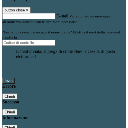
button close
×
E-mail
Verrà inviato un messaggio
all'indirizzo indicato con le istruzioni necessarie.
Non hai una e-mail associata al nome utente? Effettua il reset della password
tramite la
Login Spaggiari
E-mail inviata, si prega di controllare la casella di posta
elettronica!
Errore
Chiudi
Successo
Chiudi
Informazione
Chiudi