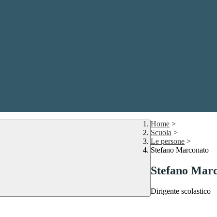
Home
>
Scuola
>
Le persone
>
Stefano Marconato
Stefano Mar
Dirigente scolastico