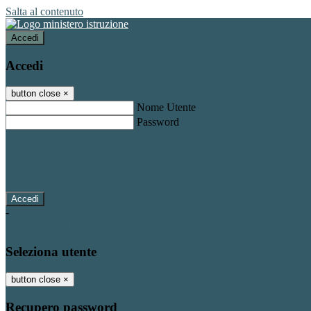
Salta al contenuto
Accedi
Accedi
button close
×
Nome Utente
Password
Password dimenticata?
-
Entra con SPID
Entra con CIE
Seleziona utente
button close
×
Recupero password