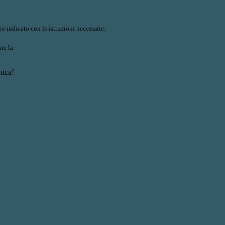
o indicato con le istruzioni necessarie.
ite la
Login Spaggiari
nica!