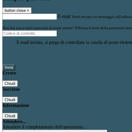
button close
×
E-mail
Verrà inviato un messaggio all'indirizz
Non hai una e-mail associata al nome utente? Effettua il reset della password tram
E-mail inviata, si prega di controllare la casella di posta elettro
Errore
Chiudi
Successo
Chiudi
Informazione
Chiudi
Attendere...
Attendere il completamento dell'operazione...