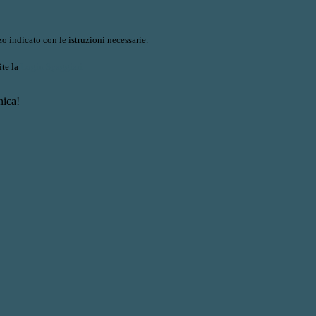
o indicato con le istruzioni necessarie.
ite la
Login Spaggiari
nica!