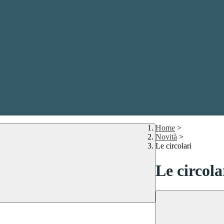
Home
>
Novità
>
Le circolari
Le circola