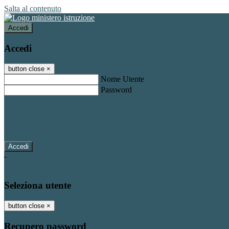
Salta al contenuto
Accedi
Accedi
button close
×
Nome Utente
Password
Password dimenticata?
-
Entra con SPID
Entra con CIE
Seleziona utente
button close
×
Recupero password