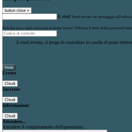
button close
×
E-mail
Verrà inviato un messaggio all'indirizz
Non hai una e-mail associata al nome utente? Effettua il reset della password tram
E-mail inviata, si prega di controllare la casella di posta elettro
Errore
Chiudi
Successo
Chiudi
Informazione
Chiudi
Attendere...
Attendere il completamento dell'operazione...