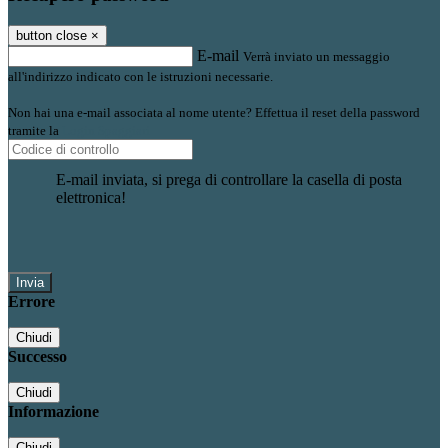
button close
×
E-mail
Verrà inviato un messaggio
all'indirizzo indicato con le istruzioni necessarie.
Non hai una e-mail associata al nome utente? Effettua il reset della password
tramite la
Login Spaggiari
E-mail inviata, si prega di controllare la casella di posta
elettronica!
Errore
Chiudi
Successo
Chiudi
Informazione
Chiudi