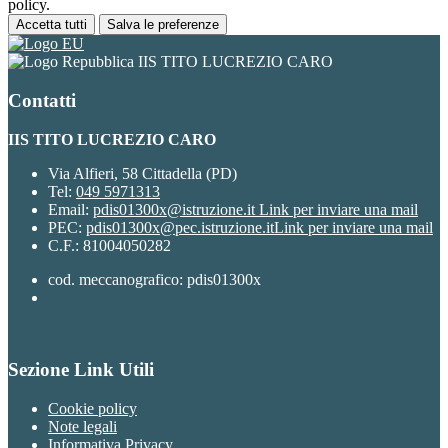
policy.
Accetta tutti
Salva le preferenze
IIS TITO LUCREZIO CARO
Contatti
IIS TITO LUCREZIO CARO
Via Alfieri, 58 Cittadella (PD)
Tel:
049 5971313
Email:
pdis01300x@istruzione.it
Link per inviare una mail
PEC:
pdis01300x@pec.istruzione.it
Link per inviare una mail
C.F.: 81004050282
cod. meccanografico: pdis01300x
Sezione Link Utili
Cookie policy
Note legali
Informativa Privacy