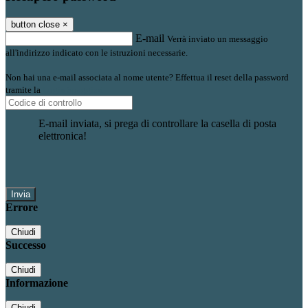
button close
×
E-mail
Verrà inviato un messaggio
all'indirizzo indicato con le istruzioni necessarie.
Non hai una e-mail associata al nome utente? Effettua il reset della password
tramite la
Login Spaggiari
E-mail inviata, si prega di controllare la casella di posta
elettronica!
Errore
Chiudi
Successo
Chiudi
Informazione
Chiudi