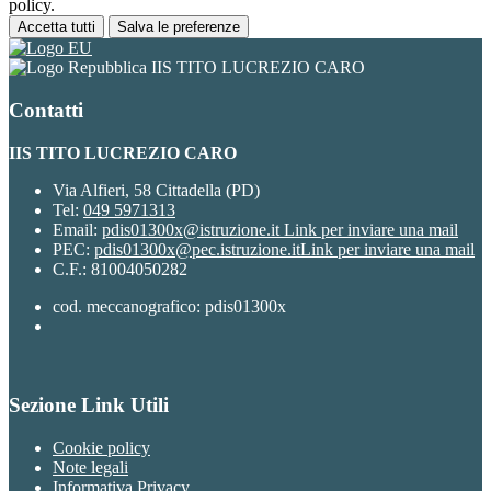
policy.
Accetta tutti
Salva le preferenze
IIS TITO LUCREZIO CARO
Contatti
IIS TITO LUCREZIO CARO
Via Alfieri, 58 Cittadella (PD)
Tel:
049 5971313
Email:
pdis01300x@istruzione.it
Link per inviare una mail
PEC:
pdis01300x@pec.istruzione.it
Link per inviare una mail
C.F.: 81004050282
cod. meccanografico: pdis01300x
Sezione Link Utili
Cookie policy
Note legali
Informativa Privacy