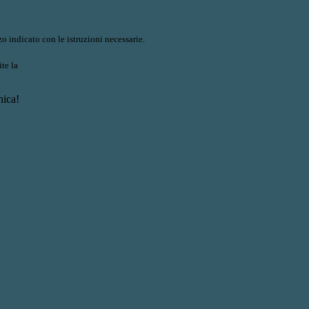
o indicato con le istruzioni necessarie.
ite la
Login Spaggiari
nica!