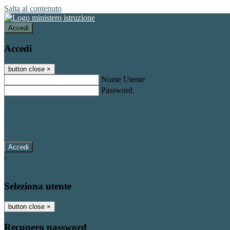
Salta al contenuto
Accedi
Accedi
button close
×
Nome Utente
Password
Password dimenticata?
-
Entra con SPID
Entra con CIE
Seleziona utente
button close
×
Recupero password