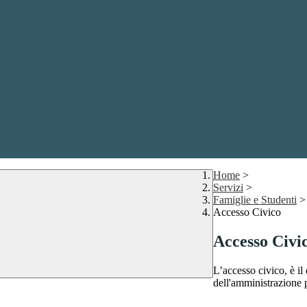
Home
>
Servizi
>
Famiglie e Studenti
>
Accesso Civico
Accesso Civi
L’accesso civico, è il 
dell'amministrazione 