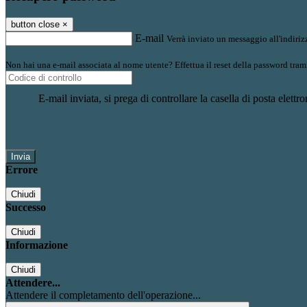
button close
×
E-mail
Verrà inviato un messaggio all'indirizz
Non hai una e-mail associata al nome utente? Effettua il reset della password tram
E-mail inviata, si prega di controllare la casella di posta elettro
Errore
Chiudi
Successo
Chiudi
Informazione
Chiudi
Attendere...
Attendere il completamento dell'operazione...