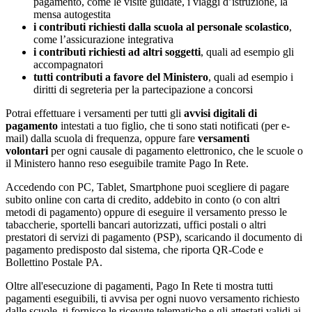
pagamento, come le visite guidate, i viaggi d’istruzione, la
mensa autogestita
i contributi richiesti dalla scuola al personale scolastico
,
come l’assicurazione integrativa
i contributi richiesti ad altri soggetti
, quali ad esempio gli
accompagnatori
tutti contributi a favore del Ministero
, quali ad esempio i
diritti di segreteria per la partecipazione a concorsi
Potrai effettuare i versamenti per tutti gli
avvisi digitali di
pagamento
intestati a tuo figlio, che ti sono stati notificati (per e-
mail) dalla scuola di frequenza, oppure fare
versamenti
volontari
per ogni causale di pagamento elettronico, che le scuole o
il Ministero hanno reso eseguibile tramite Pago In Rete.
Accedendo con PC, Tablet, Smartphone puoi scegliere di pagare
subito online con carta di credito, addebito in conto (o con altri
metodi di pagamento) oppure di eseguire il versamento presso le
tabaccherie, sportelli bancari autorizzati, uffici postali o altri
prestatori di servizi di pagamento (PSP), scaricando il documento di
pagamento predisposto dal sistema, che riporta QR-Code e
Bollettino Postale PA.
Oltre all'esecuzione di pagamenti, Pago In Rete ti mostra tutti
pagamenti eseguibili, ti avvisa per ogni nuovo versamento richiesto
dalle scuole, ti fornisce le ricevute telematiche e gli attestati validi ai