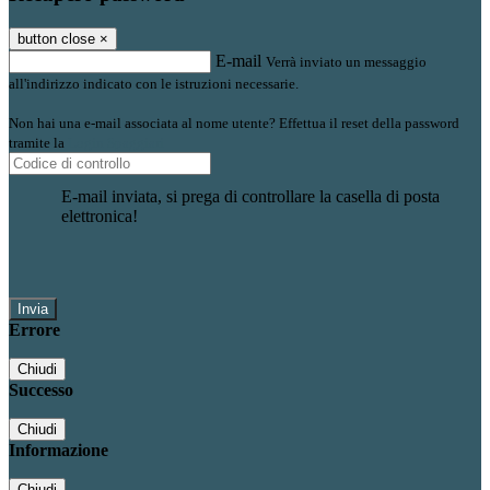
button close
×
E-mail
Verrà inviato un messaggio
all'indirizzo indicato con le istruzioni necessarie.
Non hai una e-mail associata al nome utente? Effettua il reset della password
tramite la
Login Spaggiari
E-mail inviata, si prega di controllare la casella di posta
elettronica!
Errore
Chiudi
Successo
Chiudi
Informazione
Chiudi