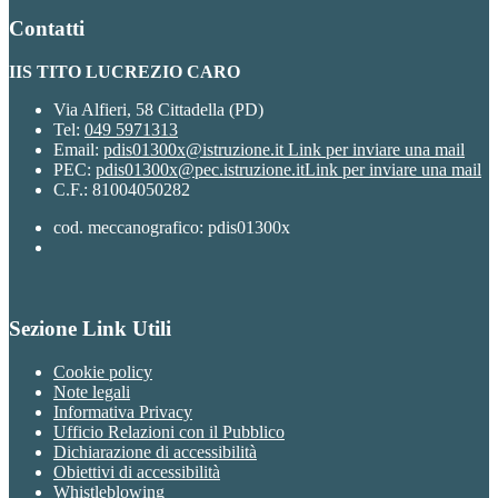
Contatti
IIS TITO LUCREZIO CARO
Via Alfieri, 58 Cittadella (PD)
Tel:
049 5971313
Email:
pdis01300x@istruzione.it
Link per inviare una mail
PEC:
pdis01300x@pec.istruzione.it
Link per inviare una mail
C.F.: 81004050282
cod. meccanografico: pdis01300x
Sezione Link Utili
Cookie policy
Note legali
Informativa Privacy
Ufficio Relazioni con il Pubblico
Dichiarazione di accessibilità
Obiettivi di accessibilità
Whistleblowing