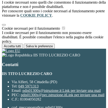
I cookie necessari sono quelli che consentono il funzionamento della
piattaforma e non è possibile disabilitarli.
Per conoscere quali sono i cookie necessari al funzionamento potete
visionare la
COOKIE POLICY
.
Cookie necessari per il funzionamento
I cookie necessari per il funzionamento non possono essere
disabilitati. È possibile consultare l'elenco nella pagina della cookie
policy.
Accetta tutti
Salva le preferenze
IIS TITO LUCREZIO CARO
Contatti
IIS TITO LUCREZIO CARO
Via Alfieri, 58 Cittadella (PD)
Tel:
049 5971313
Email:
pdis01300x@istruzione.it
Link per inviare una mail
PEC:
pdis01300x@pec.istruzione.it
Link per inviare una mail
C.F.: 81004050282
cod. meccanografico: pdis01300x