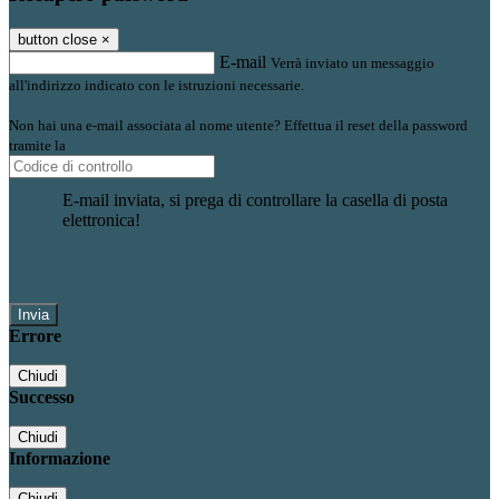
button close
×
E-mail
Verrà inviato un messaggio
all'indirizzo indicato con le istruzioni necessarie.
Non hai una e-mail associata al nome utente? Effettua il reset della password
tramite la
Login Spaggiari
E-mail inviata, si prega di controllare la casella di posta
elettronica!
Errore
Chiudi
Successo
Chiudi
Informazione
Chiudi