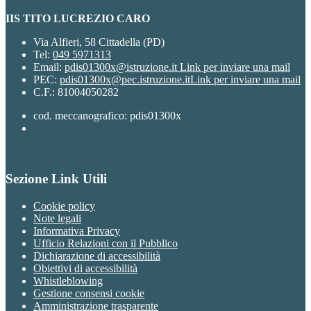
IIS TITO LUCREZIO CARO
Via Alfieri, 58 Cittadella (PD)
Tel:
049 5971313
Email:
pdis01300x@istruzione.it
Link per inviare una mail
PEC:
pdis01300x@pec.istruzione.it
Link per inviare una mail
C.F.: 81004050282
cod. meccanografico: pdis01300x
Sezione Link Utili
Cookie policy
Note legali
Informativa Privacy
Ufficio Relazioni con il Pubblico
Dichiarazione di accessibilità
Obiettivi di accessibilità
Whistleblowing
Gestione consensi cookie
Amministrazione trasparente