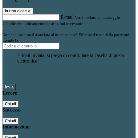
button close
×
E-mail
Verrà inviato un messaggio
all'indirizzo indicato con le istruzioni necessarie.
Non hai una e-mail associata al nome utente? Effettua il reset della password
tramite la
Login Spaggiari
E-mail inviata, si prega di controllare la casella di posta
elettronica!
Errore
Chiudi
Successo
Chiudi
Informazione
Chiudi