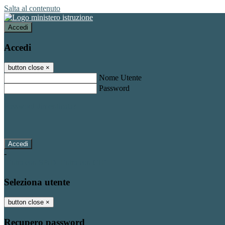
Salta al contenuto
Accedi
Accedi
button close
×
Nome Utente
Password
Password dimenticata?
-
Entra con SPID
Entra con CIE
Seleziona utente
button close
×
Recupero password