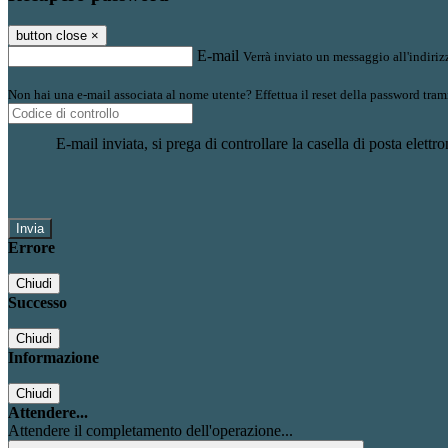
button close
×
E-mail
Verrà inviato un messaggio all'indirizz
Non hai una e-mail associata al nome utente? Effettua il reset della password tram
E-mail inviata, si prega di controllare la casella di posta elettro
Errore
Chiudi
Successo
Chiudi
Informazione
Chiudi
Attendere...
Attendere il completamento dell'operazione...