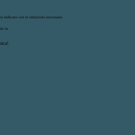
o indicato con le istruzioni necessarie.
ite la
Login Spaggiari
nica!