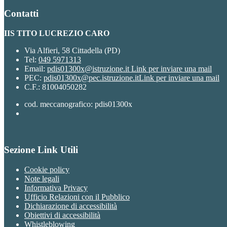
Contatti
IIS TITO LUCREZIO CARO
Via Alfieri, 58 Cittadella (PD)
Tel:
049 5971313
Email:
pdis01300x@istruzione.it
Link per inviare una mail
PEC:
pdis01300x@pec.istruzione.it
Link per inviare una mail
C.F.: 81004050282
cod. meccanografico: pdis01300x
Sezione Link Utili
Cookie policy
Note legali
Informativa Privacy
Ufficio Relazioni con il Pubblico
Dichiarazione di accessibilità
Obiettivi di accessibilità
Whistleblowing