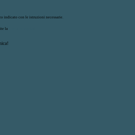
o indicato con le istruzioni necessarie.
ite la
Login Spaggiari
nica!