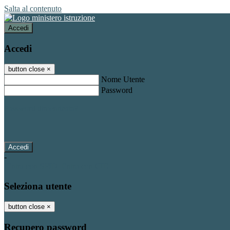
Salta al contenuto
Accedi
Accedi
button close
×
Nome Utente
Password
Password dimenticata?
-
Entra con SPID
Entra con CIE
Seleziona utente
button close
×
Recupero password