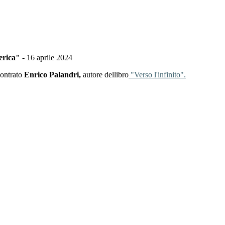
merica"
- 16 aprile 2024
contrato
Enrico Palandri,
autore dellibro
"Verso l'infinito".