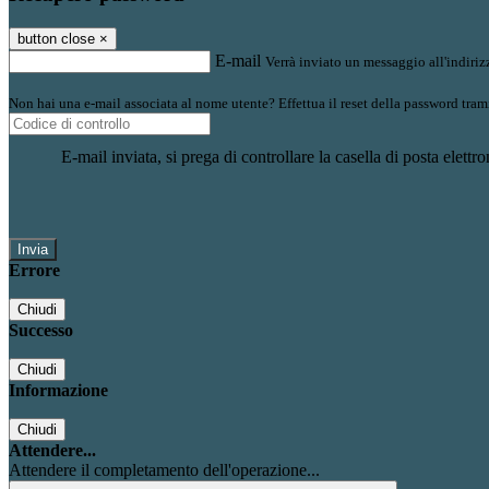
button close
×
E-mail
Verrà inviato un messaggio all'indirizz
Non hai una e-mail associata al nome utente? Effettua il reset della password tram
E-mail inviata, si prega di controllare la casella di posta elettro
Errore
Chiudi
Successo
Chiudi
Informazione
Chiudi
Attendere...
Attendere il completamento dell'operazione...