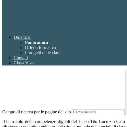
Didattica
Panoramica
Offerta formativa
I progetti delle classi
Contatti
ClasseViva
Campo di ricerca per le pagine del sito
Il Curricolo delle competenze digitali del Liceo Tito Lucrezio Caro 
riferimento operativo nella progettazione annuale dei consigli di class