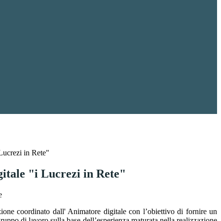
 Lucrezi in Rete"
itale "i Lucrezi in Rete"
zione coordinato dall' Animatore digitale con l’obiettivo di fornire un
gruppo di lavoro sulla base dell’esperienza maturata nella realizzazione