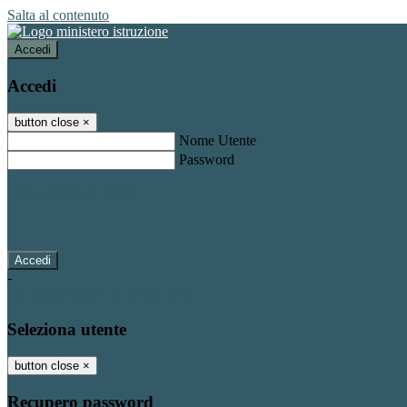
Salta al contenuto
Accedi
Accedi
button close
×
Nome Utente
Password
Password dimenticata?
-
Entra con SPID
Entra con CIE
Seleziona utente
button close
×
Recupero password