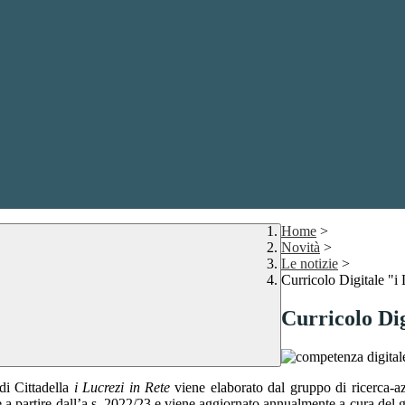
Home
>
Novità
>
Le notizie
>
Curricolo Digitale "i
Curricolo Dig
di Cittadella
i Lucrezi in Rete
vie
ne elabor
a
to dal gruppo di ricerca-a
e a partire dall’a.s. 2022/23 e viene aggiornato annualmente a cura del 