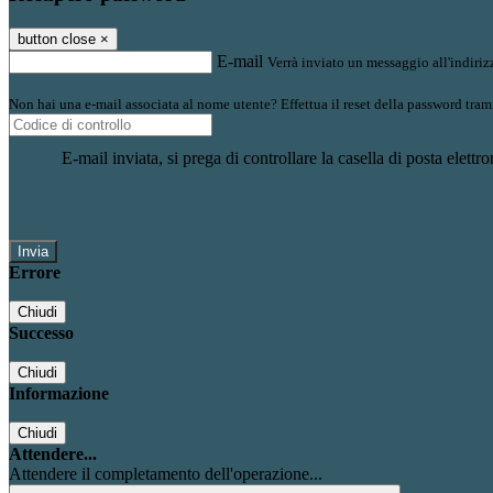
button close
×
E-mail
Verrà inviato un messaggio all'indirizz
Non hai una e-mail associata al nome utente? Effettua il reset della password tram
E-mail inviata, si prega di controllare la casella di posta elettro
Errore
Chiudi
Successo
Chiudi
Informazione
Chiudi
Attendere...
Attendere il completamento dell'operazione...