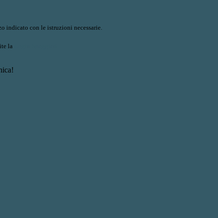
o indicato con le istruzioni necessarie.
ite la
Login Spaggiari
nica!