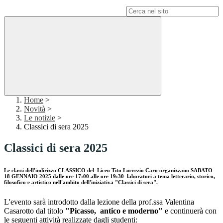
Campo di ricerca per le pagine del sito
Home
>
Novità
>
Le notizie
>
Classici di sera 2025
Classici di sera 2025
Le classi dell'indirizzo CLASSICO del
Liceo Tito Lucrezio Caro organizzano
SABATO
18 GENNAIO 2025 dalle ore 17:00 alle ore 19:30
laboratori a tema letterario, storico,
filosofico e artistico nell'ambito dell'iniziativa
"Classici di sera"
.
L'evento sarà introdotto dalla lezione della prof.ssa Valentina
Casarotto dal titolo
"Picasso,
antico e moderno"
e continuerà con
le seguenti attività realizzate dagli studenti: