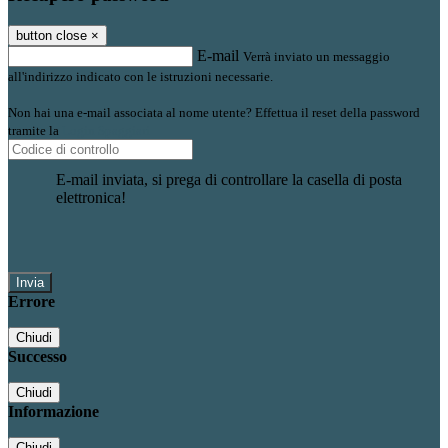
button close
×
E-mail
Verrà inviato un messaggio
all'indirizzo indicato con le istruzioni necessarie.
Non hai una e-mail associata al nome utente? Effettua il reset della password
tramite la
Login Spaggiari
E-mail inviata, si prega di controllare la casella di posta
elettronica!
Errore
Chiudi
Successo
Chiudi
Informazione
Chiudi