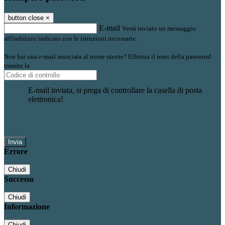
button close
×
E-mail
Verrà inviato un messaggio
all'indirizzo indicato con le istruzioni necessarie.
Non hai una e-mail associata al nome utente? Effettua il reset della password
tramite la
Login Spaggiari
E-mail inviata, si prega di controllare la casella di posta
elettronica!
Errore
Chiudi
Successo
Chiudi
Informazione
Chiudi