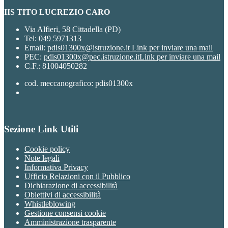
IIS TITO LUCREZIO CARO
Via Alfieri, 58 Cittadella (PD)
Tel:
049 5971313
Email:
pdis01300x@istruzione.it
Link per inviare una mail
PEC:
pdis01300x@pec.istruzione.it
Link per inviare una mail
C.F.: 81004050282
cod. meccanografico: pdis01300x
Sezione Link Utili
Cookie policy
Note legali
Informativa Privacy
Ufficio Relazioni con il Pubblico
Dichiarazione di accessibilità
Obiettivi di accessibilità
Whistleblowing
Gestione consensi cookie
Amministrazione trasparente