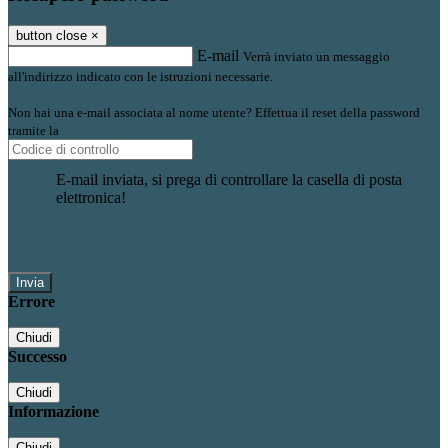
button close
×
E-mail
Verrà inviato un messaggio
all'indirizzo indicato con le istruzioni necessarie.
Non hai una e-mail associata al nome utente? Effettua il reset della password
tramite la
Login Spaggiari
E-mail inviata, si prega di controllare la casella di posta
elettronica!
Errore
Chiudi
Successo
Chiudi
Informazione
Chiudi