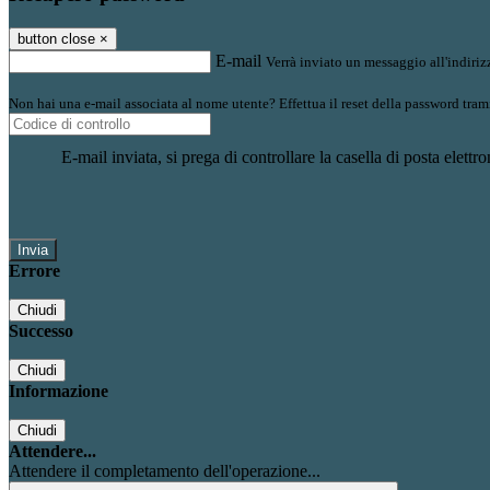
button close
×
E-mail
Verrà inviato un messaggio all'indirizz
Non hai una e-mail associata al nome utente? Effettua il reset della password tram
E-mail inviata, si prega di controllare la casella di posta elettro
Errore
Chiudi
Successo
Chiudi
Informazione
Chiudi
Attendere...
Attendere il completamento dell'operazione...