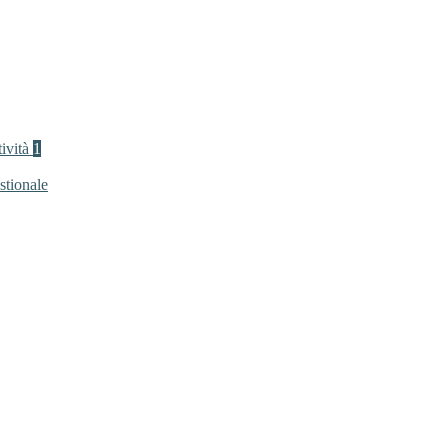
tività
1
stionale