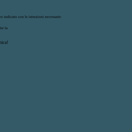
o indicato con le istruzioni necessarie.
ite la
Login Spaggiari
nica!