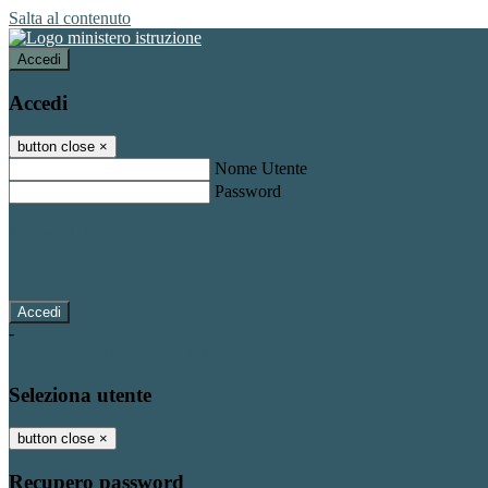
Salta al contenuto
Accedi
Accedi
button close
×
Nome Utente
Password
Password dimenticata?
-
Entra con SPID
Entra con CIE
Seleziona utente
button close
×
Recupero password